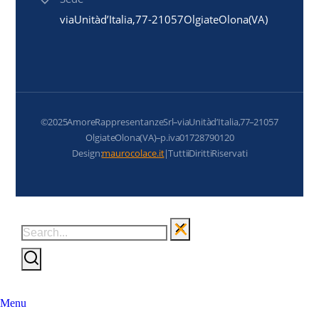
via Unità d’Italia, 77 - 21057 Olgiate Olona (VA)
© 2025 Amore Rappresentanze Srl – via Unità d’Italia, 77 – 21057
Olgiate Olona (VA) – p.iva 01728790120
Design:
maurocolace.it
| Tutti i Diritti Riservati
Menu